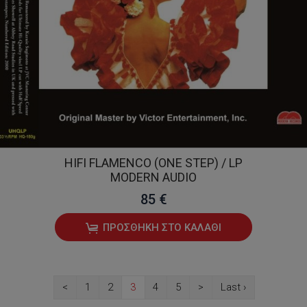
HIFI FLAMENCO (ONE STEP) / LP
MODERN AUDIO
85 €
ΠΡΟΣΘΉΚΗ ΣΤΟ ΚΑΛΆΘΙ
<
1
2
3
4
5
>
Last ›