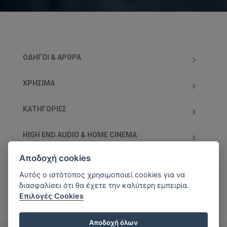
ΟΔΗΓΟΊ & ΆΡΘΡΑ
ΧΡΗΣΙΜΑ
ΚΑΤΗΓΟΡΊΕΣ
HIGH END AUDIO & HOME CINEMA
Αποδοχή cookies
ΥΠΟΣΤΗΡΙΖΌΜΕΝΕΣ ΧΡΕΩΣΤΙΚΈΣ/ΠΙΣΤΩΤΙΚΈΣ
ΚΆΡΤΕΣ
Αυτός ο ιστότοπος χρησιμοποιεί cookies για να
διασφαλίσει ότι θα έχετε την καλύτερη εμπειρία.
Επιλογές Cookies
Αποδοχή όλων