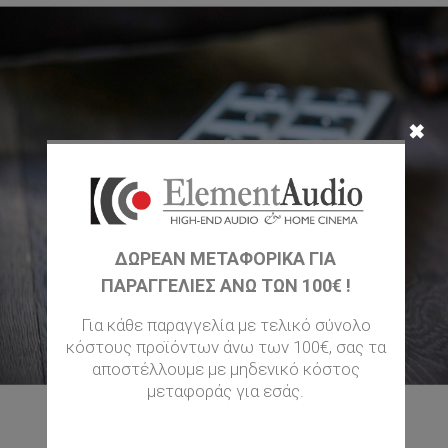
✖
ΔΩΡΕΑΝ ΜΕΤΑΦΟΡΙΚΆ ΓΙΑ
ΠΑΡΑΓΓΕΛΊΕΣ ΆΝΩ ΤΩΝ 100€ !
Για κάθε παραγγελία με τελικό σύνολο
κόστους προϊόντων άνω των 100€, σας τα
αποστέλλουμε με μηδενικό κόστος
μεταφοράς για εσάς.
S.I.N AUDIO - PSD 10 GHOST EDITION