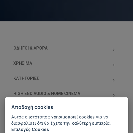
ΟΔΗΓΟΊ & ΆΡΘΡΑ
ΧΡΗΣΙΜΑ
ΚΑΤΗΓΟΡΊΕΣ
HIGH END AUDIO & HOME CINEMA
Αποδοχή cookies
ΥΠΟΣΤΗΡΙΖΌΜΕΝΕΣ ΧΡΕΩΣΤΙΚΈΣ/ΠΙΣΤΩΤΙΚΈΣ
ΚΆΡΤΕΣ
Αυτός ο ιστότοπος χρησιμοποιεί cookies για να
διασφαλίσει ότι θα έχετε την καλύτερη εμπειρία.
Επιλογές Cookies