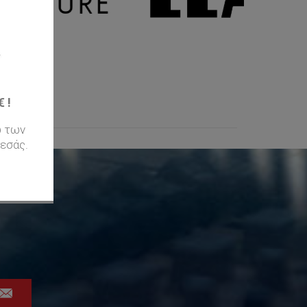
 !
ω των
εσάς.