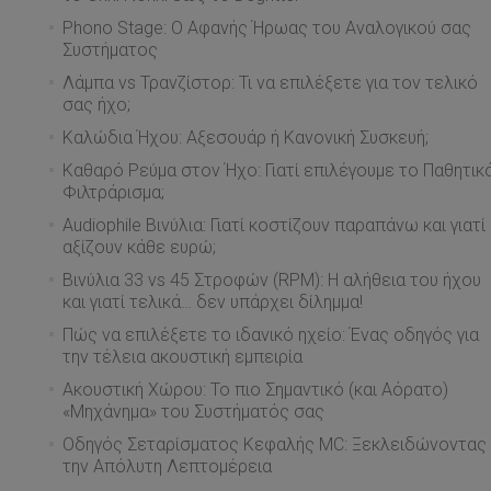
Phono Stage: Ο Αφανής Ήρωας του Αναλογικού σας
Συστήματος
Λάμπα vs Τρανζίστορ: Τι να επιλέξετε για τον τελικό
σας ήχο;
Καλώδια Ήχου: Αξεσουάρ ή Κανονική Συσκευή;
Καθαρό Ρεύμα στον Ήχο: Γιατί επιλέγουμε το Παθητικ
Φιλτράρισμα;
Audiophile Βινύλια: Γιατί κοστίζουν παραπάνω και γιατί
αξίζουν κάθε ευρώ;
Βινύλια 33 vs 45 Στροφών (RPM): Η αλήθεια του ήχου
και γιατί τελικά… δεν υπάρχει δίλημμα!
Πώς να επιλέξετε το ιδανικό ηχείο: Ένας οδηγός για
την τέλεια ακουστική εμπειρία
Ακουστική Χώρου: Το πιο Σημαντικό (και Αόρατο)
«Μηχάνημα» του Συστήματός σας
Οδηγός Σεταρίσματος Κεφαλής MC: Ξεκλειδώνοντας
την Απόλυτη Λεπτομέρεια