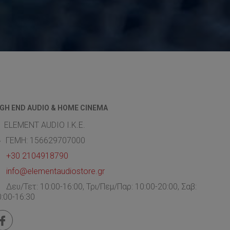
IGH END AUDIO & HOME CINEMA
ELEMENT AUDIO Ι.Κ.Ε.
ΓΕΜΗ: 156629707000
+30 2104918790
info@elementaudiostore.gr
Δευ/Τετ: 10:00-16:00, Τρι/Πεμ/Παρ: 10:00-20:00, Σαβ:
0:00-16:30