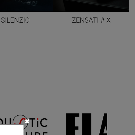
SILENZIO
ZENSATI # X
✖