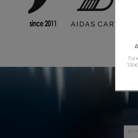
Δ
Για
100€