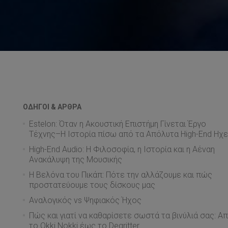
ΟΔΗΓΟΊ & ΆΡΘΡΑ
Estelon: Όταν η Ακουστική Επιστήμη Γίνεται Έργο
Τέχνης–Η Ιστορία πίσω από τα Απόλυτα High-End Ηχε
High-End Audio: Η Φιλοσοφία, η Ιστορία και η Αέναη
Ανακάλυψη της Μουσικής
Η Βελόνα του Πικάπ: Πότε την αλλάζουμε και πώς
προστατεύουμε τους δίσκους μας
Αναλογικός vs Ψηφιακός Ήχος
Πώς και γιατί να καθαρίσετε σωστά τα βινύλιά σας: Α
το Okki Nokki έως το Degritter