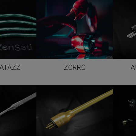
ATAZZ
ZORRO
A