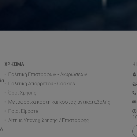
ΧΡΗΣΙΜΑ
H
Πολιτική Επιστροφών - Ακυρώσεων
ία
Πολιτική Απορρήτου - Cookies
Όροι Χρήσης
Μεταφορικά κόστη και κόστος αντικαταβολής
Ποιοι Είμαστε
1
Αίτημα Υπαναχώρησης / Επιστροφής
πό