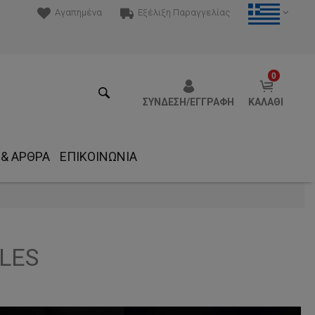
Αγαπημένα
Εξέλιξη Παραγγελίας
0
ΣΎΝΔΕΣΗ/ΕΓΓΡΑΦΉ
ΚΑΛΆΘΙ
 & ΆΡΘΡΑ
ΕΠΙΚΟΙΝΩΝΊΑ
LES