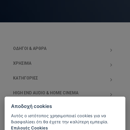
ΟΔΗΓΟΊ & ΆΡΘΡΑ
ΧΡΗΣΙΜΑ
ΚΑΤΗΓΟΡΊΕΣ
HIGH END AUDIO & HOME CINEMA
Αποδοχή cookies
ΥΠΟΣΤΗΡΙΖΌΜΕΝΕΣ ΧΡΕΩΣΤΙΚΈΣ/ΠΙΣΤΩΤΙΚΈΣ
ΚΆΡΤΕΣ
Αυτός ο ιστότοπος χρησιμοποιεί cookies για να
διασφαλίσει ότι θα έχετε την καλύτερη εμπειρία.
Επιλογές Cookies