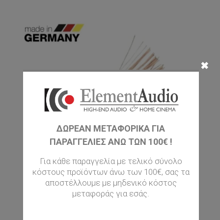
✖
ΔΩΡΕΑΝ ΜΕΤΑΦΟΡΙΚΆ ΓΙΑ
ΠΑΡΑΓΓΕΛΊΕΣ ΆΝΩ ΤΩΝ 100€ !
Για κάθε παραγγελία με τελικό σύνολο
κόστους προϊόντων άνω των 100€, σας τα
αποστέλλουμε με μηδενικό κόστος
μεταφοράς για εσάς.
EAGLE CABLE HIGH STANDARD LS