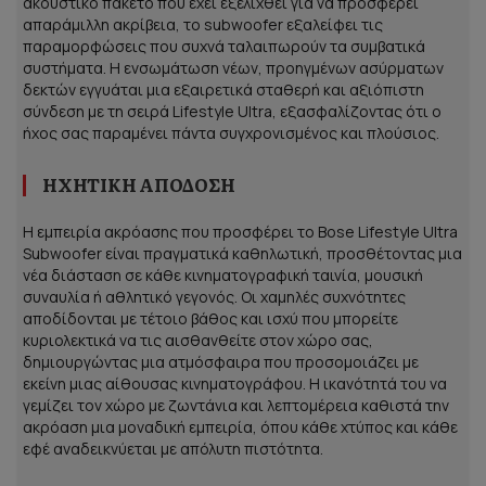
ακουστικό πακέτο που έχει εξελιχθεί για να προσφέρει
απαράμιλλη ακρίβεια, το subwoofer εξαλείφει τις
παραμορφώσεις που συχνά ταλαιπωρούν τα συμβατικά
συστήματα. Η ενσωμάτωση νέων, προηγμένων ασύρματων
δεκτών εγγυάται μια εξαιρετικά σταθερή και αξιόπιστη
σύνδεση με τη σειρά Lifestyle Ultra, εξασφαλίζοντας ότι ο
ήχος σας παραμένει πάντα συγχρονισμένος και πλούσιος.
ΗΧΗΤΙΚΉ ΑΠΌΔΟΣΗ
Η εμπειρία ακρόασης που προσφέρει το Bose Lifestyle Ultra
Subwoofer είναι πραγματικά καθηλωτική, προσθέτοντας μια
νέα διάσταση σε κάθε κινηματογραφική ταινία, μουσική
συναυλία ή αθλητικό γεγονός. Οι χαμηλές συχνότητες
αποδίδονται με τέτοιο βάθος και ισχύ που μπορείτε
κυριολεκτικά να τις αισθανθείτε στον χώρο σας,
δημιουργώντας μια ατμόσφαιρα που προσομοιάζει με
εκείνη μιας αίθουσας κινηματογράφου. Η ικανότητά του να
γεμίζει τον χώρο με ζωντάνια και λεπτομέρεια καθιστά την
ακρόαση μια μοναδική εμπειρία, όπου κάθε χτύπος και κάθε
εφέ αναδεικνύεται με απόλυτη πιστότητα.