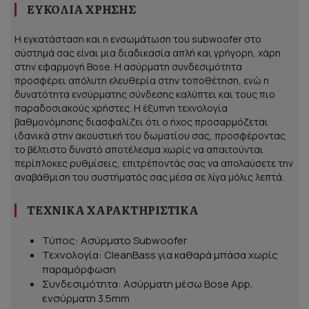
ΕΥΚΟΛΊΑ ΧΡΉΣΗΣ
Η εγκατάσταση και η ενσωμάτωση του subwoofer στο
σύστημά σας είναι μια διαδικασία απλή και γρήγορη, χάρη
στην εφαρμογή Bose. Η ασύρματη συνδεσιμότητα
προσφέρει απόλυτη ελευθερία στην τοποθέτηση, ενώ η
δυνατότητα ενσύρματης σύνδεσης καλύπτει και τους πιο
παραδοσιακούς χρήστες. Η έξυπνη τεχνολογία
βαθμονόμησης διασφαλίζει ότι ο ήχος προσαρμόζεται
ιδανικά στην ακουστική του δωματίου σας, προσφέροντας
το βέλτιστο δυνατό αποτέλεσμα χωρίς να απαιτούνται
περίπλοκες ρυθμίσεις, επιτρέποντάς σας να απολαύσετε την
αναβάθμιση του συστήματός σας μέσα σε λίγα μόλις λεπτά.
ΤΕΧΝΙΚΆ ΧΑΡΑΚΤΗΡΙΣΤΙΚΆ
Τύπος: Ασύρματο Subwoofer
Τεχνολογία: CleanBass για καθαρά μπάσα χωρίς
παραμόρφωση
Συνδεσιμότητα: Ασύρματη μέσω Bose App,
ενσύρματη 3.5mm