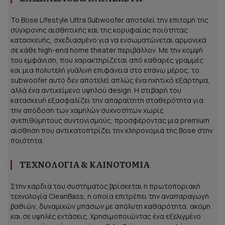
Το Bose Lifestyle Ultra Subwoofer αποτελεί την επιτομή της
σύγχρονης αισθητικής και της κορυφαίας ποιότητας
κατασκευής, σχεδιασμένο για να ενσωματώνεται αρμονικά
σε κάθε high-end home theater περιβάλλον. Με την κομψή
του εμφάνιση, που χαρακτηρίζεται από καθαρές γραμμές
και μια πολυτελή γυάλινη επιφάνεια στο επάνω μέρος, το
subwoofer αυτό δεν αποτελεί απλώς ένα ηχητικό εξάρτημα,
αλλά ένα αντικείμενο υψηλού design. Η στιβαρή του
κατασκευή εξασφαλίζει την απαραίτητη σταθερότητα για
την απόδοση των χαμηλών συχνοτήτων χωρίς
ανεπιθύμητους συντονισμούς, προσφέροντας μια premium
αίσθηση που αντικατοπτρίζει την κληρονομιά της Bose στην
ποιότητα.
ΤΕΧΝΟΛΟΓΊΑ & ΚΑΙΝΟΤΟΜΊΑ
Στην καρδιά του συστήματος βρίσκεται η πρωτοποριακή
τεχνολογία CleanBass, η οποία επιτρέπει την αναπαραγωγή
βαθιών, δυναμικών μπάσων με απόλυτη καθαρότητα, ακόμη
και σε υψηλές εντάσεις. Χρησιμοποιώντας ένα εξελιγμένο