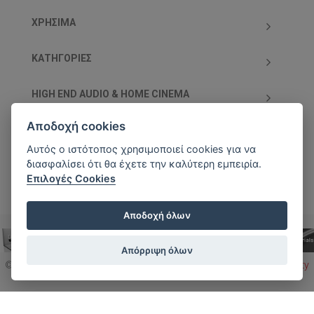
ΧΡΗΣΙΜΑ
ΚΑΤΗΓΟΡΊΕΣ
HIGH END AUDIO & HOME CINEMA
Αποδοχή cookies
ΥΠΟΣΤΗΡΙΖΌΜΕΝΕΣ ΧΡΕΩΣΤΙΚΈΣ/ΠΙΣΤΩΤΙΚΈΣ
ΚΆΡΤΕΣ
Αυτός ο ιστότοπος χρησιμοποιεί cookies για να
διασφαλίσει ότι θα έχετε την καλύτερη εμπειρία.
Επιλογές Cookies
Αποδοχή όλων
Απόρριψη όλων
© 2026 Element Audio Store | All Rights Reserved | Designed by
Reality
To Top