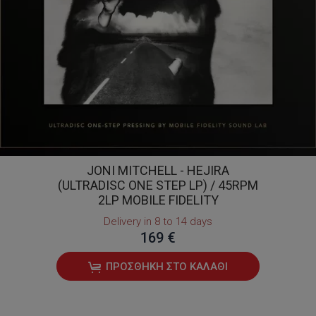
JONI MITCHELL - HEJIRA
(ULTRADISC ONE STEP LP) / 45RPM
2LP MOBILE FIDELITY
Delivery in 8 to 14 days
169 €
ΠΡΟΣΘΉΚΗ ΣΤΟ ΚΑΛΆΘΙ