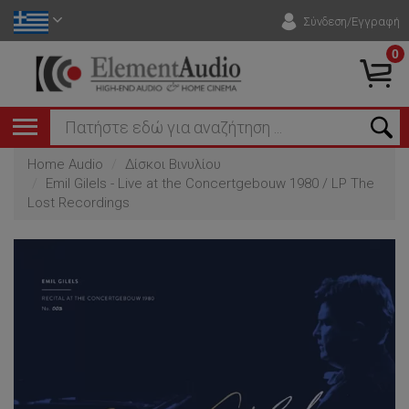
Σύνδεση/Εγγραφή
0
Home Audio
Δίσκοι Βινυλίου
Emil Gilels - Live at the Concertgebouw 1980 / LP The
Lost Recordings