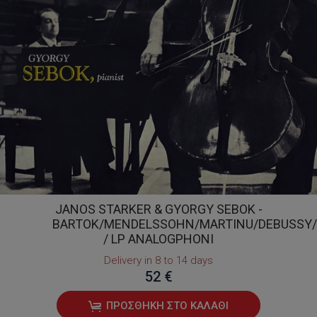
JANOS STARKER & GYORGY SEBOK -
BARTOK/MENDELSSOHN/MARTINU/DEBUSSY/
/ LP ANALOGPHONI
Delivery in 8 to 14 days
52 €
ΠΡΟΣΘΉΚΗ ΣΤΟ ΚΑΛΆΘΙ