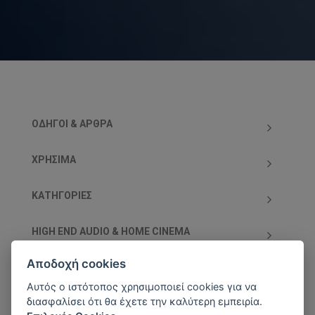
ΟΔΗΓΟΊ & ΆΡΘΡΑ
ΧΡΗΣΙΜΑ
ΚΑΤΗΓΟΡΊΕΣ
HIGH END AUDIO & HOME CINEMA
Αποδοχή cookies
ΥΠΟΣΤΗΡΙΖΌΜΕΝΕΣ ΧΡΕΩΣΤΙΚΈΣ/ΠΙΣΤΩΤΙΚΈΣ
ΚΆΡΤΕΣ
Αυτός ο ιστότοπος χρησιμοποιεί cookies για να
διασφαλίσει ότι θα έχετε την καλύτερη εμπειρία.