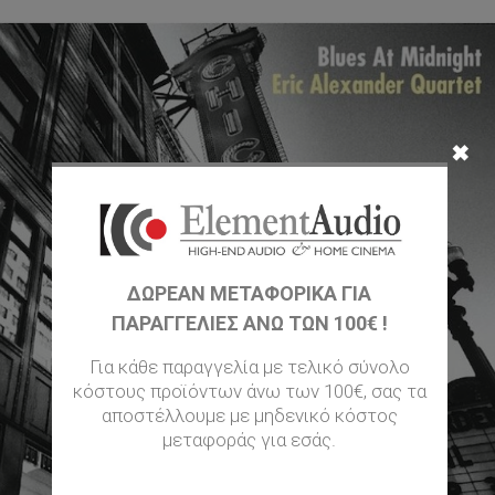
✖
ΔΩΡΕΑΝ ΜΕΤΑΦΟΡΙΚΆ ΓΙΑ
ΠΑΡΑΓΓΕΛΊΕΣ ΆΝΩ ΤΩΝ 100€ !
Για κάθε παραγγελία με τελικό σύνολο
κόστους προϊόντων άνω των 100€, σας τα
αποστέλλουμε με μηδενικό κόστος
μεταφοράς για εσάς.