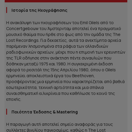
Ιστορία της Ηχογράφησης
Η ανακάλυψη των ηχογραφήσεων του Emil Gilels από το
Concertgebouw του Άμστερνταμ αποτελεί ένα πραγματικό
μουσικό θαύμα που ήρθε στο φως από την ομάδα της The
Lost Recordings. Για δεκαετίες, αυτά τα ανεκτίμητα αρχεία
παρέμεναν λησμονημένα στα ράφια των ολλανδικών
ραδιοφωνικών αρχείων, μέχρι που η επιμονή των ερευνητών
της TLR οδήγησε στην ανάκτηση πέντε συναυλιών που
δόθηκαν μεταξύ 1975 και 1980. Η συγκεκριμένη έκδοση
αφορά το ρεσιτάλ της 15ης Απριλίου 1980, όπου ο Gilels
ερμηνεύει αποκλειστικά έργα του Beethoven,
προσφέροντας μια ερμηνεία που χαρακτηρίζεται από βαθιά
εσωτερικότητα, τεχνική αρτιότητα και μια σπάνια
συναισθηματική ειλικρίνεια που καθήλωσε το κοινό της
εποχής.
Ποιότητα Έκδοσης & Mastering
Η παραγωγή αυτή αποτελεί σημείο αναφοράς για τους
συλλέκτες βινυλίου παγκοσμίως, καθώς η The Lost