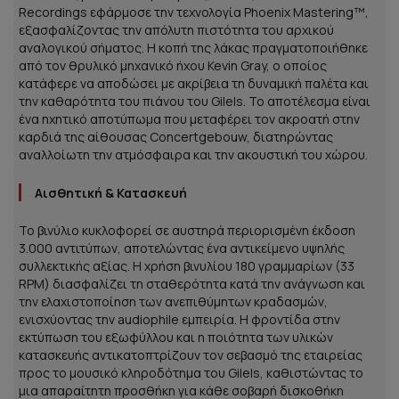
Recordings εφάρμοσε την τεχνολογία Phoenix Mastering™,
εξασφαλίζοντας την απόλυτη πιστότητα του αρχικού
αναλογικού σήματος. Η κοπή της λάκας πραγματοποιήθηκε
από τον θρυλικό μηχανικό ήχου Kevin Gray, ο οποίος
κατάφερε να αποδώσει με ακρίβεια τη δυναμική παλέτα και
την καθαρότητα του πιάνου του Gilels. Το αποτέλεσμα είναι
ένα ηχητικό αποτύπωμα που μεταφέρει τον ακροατή στην
καρδιά της αίθουσας Concertgebouw, διατηρώντας
αναλλοίωτη την ατμόσφαιρα και την ακουστική του χώρου.
Αισθητική & Κατασκευή
Το βινύλιο κυκλοφορεί σε αυστηρά περιορισμένη έκδοση
3.000 αντιτύπων, αποτελώντας ένα αντικείμενο υψηλής
συλλεκτικής αξίας. Η χρήση βινυλίου 180 γραμμαρίων (33
RPM) διασφαλίζει τη σταθερότητα κατά την ανάγνωση και
την ελαχιστοποίηση των ανεπιθύμητων κραδασμών,
ενισχύοντας την audiophile εμπειρία. Η φροντίδα στην
εκτύπωση του εξωφύλλου και η ποιότητα των υλικών
κατασκευής αντικατοπτρίζουν τον σεβασμό της εταιρείας
προς το μουσικό κληροδότημα του Gilels, καθιστώντας το
μια απαραίτητη προσθήκη για κάθε σοβαρή δισκοθήκη