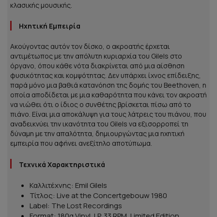
κλασικής μουσικής.
Ηχητική Εμπειρία
Ακούγοντας αυτόν τον δίσκο, ο ακροατής έρχεται
αντιμέτωπος με την απόλυτη κυριαρχία του Gilels στο
όργανο, όπου κάθε νότα διακρίνεται από μια αίσθηση
φυσικότητας και κομψότητας. Δεν υπάρχει ίχνος επίδειξης,
παρά μόνο μια βαθιά κατανόηση της δομής του Beethoven, η
οποία αποδίδεται με μια καθαρότητα που κάνει τον ακροατή
να νιώθει ότι ο ίδιος ο συνθέτης βρίσκεται πίσω από το
πιάνο. Είναι μια αποκάλυψη για τους λάτρεις του πιάνου, που
αναδεικνύει την ικανότητα του Gilels να εξισορροπεί τη
δύναμη με την απαλότητα, δημιουργώντας μια ηχητική
εμπειρία που αφήνει ανεξίτηλο αποτύπωμα.
Τεχνικά Χαρακτηριστικά
Καλλιτέχνης: Emil Gilels
Τίτλος: Live at the Concertgebouw 1980
Label: The Lost Recordings
Format: 180g Vinyl, LP, 33 RPM, Limited Edition