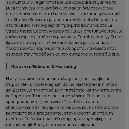
Το άλμπουμ "Airegin" αποτελεί μια κορυφαία στιγμή για το
Luca Mannutza Trio, αναδεικνύοντας τη δεξιοτεχνία του
διακεκριμένου πιανίστα Luca Mannutza, πλαισιωμένου από
τον Stefano Senni στο μπάσο και τον Marcello Di Leonardo
στα τύμπανα. Η ηχογράφηση πραγματοποιήθηκε στο La
Strada της Ιταλίας τον Μάρτιο του 2021, αποτυπώνοντας μια
σπάνια χημεία μεταξύ των μουσικών. Το τρίο προσεγγίζει με
φρέσκια ματιά μια επιλογή από κλασικά jazz standards,
προσφέροντας ερμηνείες που ισορροπούν ανάμεσα στον
σεβασμό στην παράδοση και τον σύγχρονο αυτοσχεδιασμό.
Ποιότητα Έκδοσης & Mastering
Η συγκεκριμένη έκδοση αποτελεί μέρος της περίφημης
σειράς Venus Hyper Magnum Sound Masterpiece, η οποία
φημίζεται για την απαράμιλλη πιστότητα και την ηχητική της
καθαρότητα. Το mastering επιμελήθηκε ο Tetsuo Hara,
χρησιμοποιώντας την τεχνική Direct Mix, η οποία
εξασφαλίζει ότι η δυναμική του πιάνου και η ζεστασιά του
κοντραμπάσου μεταφέρονται στον ακροατή με απόλυτη
ακρίβεια. Το βινύλιο των 180 γραμμαρίων προσφέρει το
ιδανικό υπόβαθρο για μια ακρόαση αναφοράς,