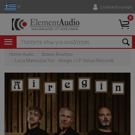
Σύνδεση/Εγγραφή
0
Home Audio
Δίσκοι Βινυλίου
Luca Mannutza Trio - Airegin / LP Venus Records