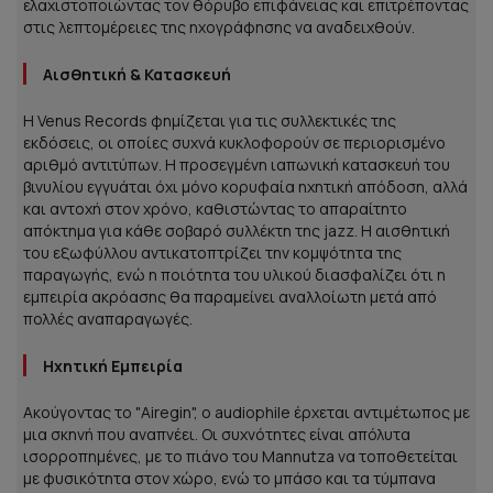
ελαχιστοποιώντας τον θόρυβο επιφάνειας και επιτρέποντας
στις λεπτομέρειες της ηχογράφησης να αναδειχθούν.
Αισθητική & Κατασκευή
Η Venus Records φημίζεται για τις συλλεκτικές της
εκδόσεις, οι οποίες συχνά κυκλοφορούν σε περιορισμένο
αριθμό αντιτύπων. Η προσεγμένη ιαπωνική κατασκευή του
βινυλίου εγγυάται όχι μόνο κορυφαία ηχητική απόδοση, αλλά
και αντοχή στον χρόνο, καθιστώντας το απαραίτητο
απόκτημα για κάθε σοβαρό συλλέκτη της jazz. Η αισθητική
του εξωφύλλου αντικατοπτρίζει την κομψότητα της
παραγωγής, ενώ η ποιότητα του υλικού διασφαλίζει ότι η
εμπειρία ακρόασης θα παραμείνει αναλλοίωτη μετά από
πολλές αναπαραγωγές.
Ηχητική Εμπειρία
Ακούγοντας το "Airegin", ο audiophile έρχεται αντιμέτωπος με
μια σκηνή που αναπνέει. Οι συχνότητες είναι απόλυτα
ισορροπημένες, με το πιάνο του Mannutza να τοποθετείται
με φυσικότητα στον χώρο, ενώ το μπάσο και τα τύμπανα