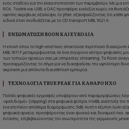
ενός σταδίου για την ελαχιστοποίηση των παρεμβολών. Με μια ε
RCA, Toslink και USB, ο DAC προσφέρει ευελιξία χωρίς να θυσιάζ
υψηλής ακρίβειας εξαλείφει το jitter, εξασφαλίζοντας ότι κάθε ψ
ειδικά όταν συνδυάζεται με το CD transport MBL 1621 A.
ΕΝΣΩΜΆΤΩΣΗ ROON ΚΑΙ ΕΥΚΟΛΊΑ
Η εποχή όπου το high-end ήχος απαιτούσε περίπλοκη διαχείριση 
MBL 1611 F μεταμορφώνεται σε ένα σύγχρονο κέντρο ψηφιακής μ
των τοπικών αρχείων σας με υπηρεσίες streaming. Το Roon αναγ
προσαρμόζοντας το σήμα για να διασφαλίσει την υψηλότερη δυ
ακρόαση μια απόλυτα διαισθητική εμπειρία.
ΤΕΧΝΟΛΟΓΊΑ TRUE PEAK ΓΙΑ ΚΑΘΑΡΌ ΉΧΟ
Πολλές ψηφιακές εγγραφές υποφέρουν από παραμορφώσεις λόγω 
«ψαλιδισμό» (clipping) στα ψηφιακά φίλτρα. Η MBL ανέπτυξε την
ένα επιπλέον απόθεμα διαμόρφωσης 3dB. Αυτή η έξυπνη λύση εξ
ψηφιακά αρχεία, προσφέροντας έναν φυσικό και δυναμικό ήχο, ακ
έντασης, επιβεβαιώνοντας την ανωτερότητα της γερμανικής μηχαν