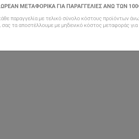
Delivery in 8 to 14 days
Del
ΩΡΕΑΝ ΜΕΤΑΦΟΡΙΚΆ ΓΙΑ ΠΑΡΑΓΓΕΛΊΕΣ ΆΝΩ ΤΩΝ 100€
 days
4.960 €
 κάθε παραγγελία με τελικό σύνολο κόστους προϊόντων άν
, σας τα αποστέλλουμε με μηδενικό κόστος μεταφοράς για 