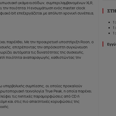
ντυπωσιακή γκάμα εισόδων, συμπεριλαμβανομένων XLR,
ει την ποιότητα. Η ενσωμάτωση ενός master clock
ΣΤΗ
ηφιακό bit επεξεργάζεται με απόλυτη χρονική συνέπεια,
1
1
1
έχει παρέλθει. Με την προαιρετική υποστήριξη Roon, ο
Εγγύ
ουσικής, επιτρέποντας την απρόσκοπτη συγχώνευση
νωρίζει αυτόματα τις δυνατότητες της συσκευής,
νατή ποιότητα αναπαραγωγής, καθιστώντας την
υπερβολικής συμπίεσης, οι οποίες προκαλούν
 πρωτοποριακή τεχνολογία True Peak, η οποία παρέχει
αλείφει τις ηχητικές παραμορφώσεις από CD ή
όμη και στις πιο απαιτητικές κορυφώσεις της
ικής.