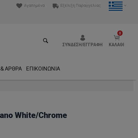
Αγαπημένα
Εξέλιξη Παραγγελίας
0
ΣΎΝΔΕΣΗ/ΕΓΓΡΑΦΉ
ΚΑΛΆΘΙ
 & ΆΡΘΡΑ
ΕΠΙΚΟΙΝΩΝΊΑ
iano White/Chrome