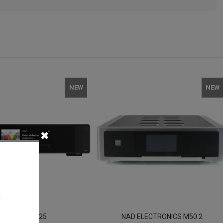
NEW
NEW
✖
ARCAM ST25
NAD ELECTRONICS M50.2