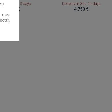
ivery in 1 to 3 days
Delivery in 8 to 14 days
 !
1.890 €
4.750 €
ω των
εσάς.