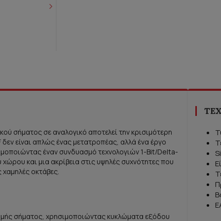
ΤΕΧ
κού σήματος σε αναλογικό αποτελεί την κρισιμότερη
Τ
F δεν είναι απλώς ένας μετατροπέας, αλλά ένα έργο
Τ
ιμοποιώντας έναν συνδυασμό τεχνολογιών 1-Bit/Delta-
S
του χώρου και μια ακρίβεια στις υψηλές συχνότητες που
Ε
 χαμηλές οκτάβες.
Τ
Π
Β
E
δρομής σήματος, χρησιμοποιώντας κυκλώματα εξόδου