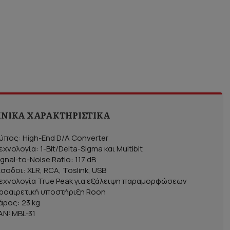
ΝΙΚΆ ΧΑΡΑΚΤΗΡΙΣΤΙΚΆ
ύπος: High-End D/A Converter
εχνολογία: 1-Bit/Delta-Sigma και Multibit
ignal-to-Noise Ratio: 117 dB
ίσοδοι: XLR, RCA, Toslink, USB
εχνολογία True Peak για εξάλειψη παραμορφώσεων
ροαιρετική υποστήριξη Roon
άρος: 23 kg
AN: MBL-31