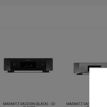
MARANTZ SACD30N (BLACK) - CD
MARANTZ SACD30N (SILVE