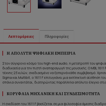
Λεπτομέρειες
Πληροφορίες
Η ΑΠΌΛΥΤΗ ΨΗΦΙΑΚΉ ΕΜΠΕΙΡΊΑ
Στον σύγχρονο κόσμο του high-end audio, η μετατροπή του ψηφια
διαδικασία για την πιστή αναπαραγωγή της μουσικής. Ο MBL 1611 
τέχνης 23 κιλών, σχεδιασμένο να ξεπερνά κάθε συμβιβασμό. Χρησ
Sigma και Multibit, ο 1611 F επιτυγχάνει μια εκπληκτική αίσθηση 
σπάνια συναντάται, διατηρώντας παράλληλα απόλυτο έλεγχο στις
ΚΟΡΥΦΑΊΑ ΜΗΧΑΝΙΚΉ ΚΑΙ ΣΥΝΔΕΣΙΜΌΤΗΤΑ
Η σχεδίαση του 1611 F βασίζεται σε μια φιλοσοφία άμεσης δια