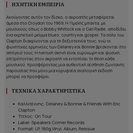
ΗΧΗΤΙΚΉ ΕΜΠΕΙΡΊΑ
Ακούγοντας αυτόν τον δίσκο, ο ακροατής μεταφέρεται
άμεσα στο Croydon του 1969. Η 11μελής μπάντα, με
μουσικούς όπως ο Bobby Whitlock και ο Carl Radle, αποδίδει
ένα εκρηκτικό μείγμα blues, country και gospel. Τα σόλο του
Clapton διακρίνονται για τη δεξιοτεχνία τους, ενώ οι
φωνητικές ερμηνείες των Delaney και Bonnie βρίσκονται στο
απόγειό τους. Η ηχητική σκηνή είναι ευρύχωρη και φυσική,
επιτρέποντας στον ακροατή να εντοπίσει τη θέση κάθε
μουσικού, προσφέροντας μια αυθεντική αίσθηση ζωντανής
παρουσίας που μόνο μια κορυφαία αναλογική έκδοση
μπορεί να προσφέρει.
ΤΕΧΝΙΚΆ ΧΑΡΑΚΤΗΡΙΣΤΙΚΆ
Καλλιτέχνης: Delaney & Bonnie & Friends With Eric
Clapton
Τίτλος: On Tour
Label: Speakers Corner Records
Format: LP, 180g Vinyl, Album, Reissue