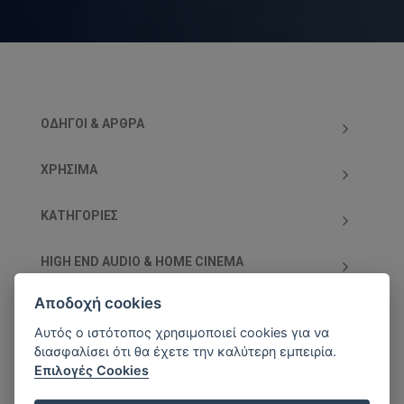
ΟΔΗΓΟΊ & ΆΡΘΡΑ
ΧΡΗΣΙΜΑ
ΚΑΤΗΓΟΡΊΕΣ
HIGH END AUDIO & HOME CINEMA
Αποδοχή cookies
ΥΠΟΣΤΗΡΙΖΌΜΕΝΕΣ ΧΡΕΩΣΤΙΚΈΣ/ΠΙΣΤΩΤΙΚΈΣ
ΚΆΡΤΕΣ
Αυτός ο ιστότοπος χρησιμοποιεί cookies για να
διασφαλίσει ότι θα έχετε την καλύτερη εμπειρία.
Επιλογές Cookies