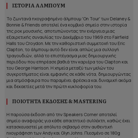
ΙΣΤΟΡΊΑ ΆΛΜΠΟΥΜ
Το ζωντανά ηχογραφημένο άλμπουμ 'On Tour' των Delaney &
Bonnie & Friends αποτελεί ένα κομβικό σημείο στην ιστορία
της ροκ μουσικής, αποτυπώνοντας την ενέργεια μιας
εξαιρετικής συναυλίας τον Δεκέμβριο του 1969 στο Fairfield
Halls του Croydon. Με την καθοριστική συμμετοχή του Eric
Clapton, το άλμπουμ αυτό δεν είναι απλώς μια συλλογή
τραγουδιών, αλλά το επιστέγασμα μιας δημιουργικής
περιόδου που επηρέασε βαθιά την καριέρα του Clapton και
του George Harrison. Η χημεία μεταξύ των μελών του
συγκροτήματος είναι εμφανής σε κάθε νότα, δημιουργώντας
μια ατμόσφαιρα που παραμένει φρέσκια και δυναμική ακόμα
και δεκαετίες μετά την πρώτη κυκλοφορία του.
ΠΟΙΌΤΗΤΑ ΈΚΔΟΣΗΣ & MASTERING
Η παρούσα έκδοση από την Speakers Corner αποτελεί
σημείο αναφοράς για κάθε απαιτητικό συλλέκτη, καθώς έχει
κατασκευαστεί με απόλυτο σεβασμό στην αυθεντική
ηχογράφηση των Andy και Glyn Johns. Πιεσμένο σε 180g