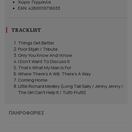
Χώρα: Γερμανία
EAN: 4260019716033
TRACKLIST
Things Get Better
Poor Elijah / Tribute
Only You Know And I Know
I Don't Want To Discuss It
That's What My Man Is For
Where There's A Will, There's A Way
Coming Home
Little Richard Medley (Long Tall Sally / Jenny Jenny /
The Girl Can't Help It / Tutti-Frutti)
ΠΛΗΡΟΦΟΡΊΕΣ