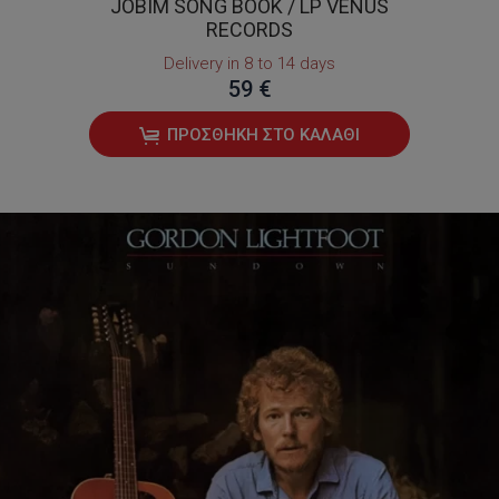
JOBIM SONG BOOK / LP VENUS
RECORDS
Delivery in 8 to 14 days
59 €
ΠΡΟΣΘΉΚΗ ΣΤΟ ΚΑΛΆΘΙ