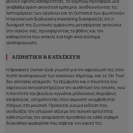
βινύλιο υψηλής καθαρότητας, το άλμπουμ προσφέρει μια
αναβαθμισμένη ακουστική εμπειρία, αναδεικνύοντας τις
λεπτομέρειες των οργάνων και τη ζεστασιά των φωνητικών.
Η προσεκτική διαδικασία mastering διασφαλίζει ότι η
δυναμική της ζωντανής εμφάνισης μεταφέρεται αυτούσια
στο σαλόνι σας, προσφέροντας το βάθος και την
καθαρότητα που απαιτεί ένα high-end σύστημα
αναπαραγωγής.
ΑΙΣΘΗΤΙΚΉ & ΚΑΤΑΣΚΕΥΉ
Η Speakers Corner είναι γνωστή για την αφοσίωσή της στην
πιστή αναπαραγωγή των κλασικών άλμπουμ, και το 'On Tour'
δεν αποτελεί εξαίρεση. Το εξώφυλλο και η ποιότητα του
χαρτονιού αντικατοπτρίζουν την αισθητική της εποχής, ενώ
η ποιότητα του βινυλίου εγγυάται μηδενικούς θορύβους
επιφάνειας, επιτρέποντας στον ακροατή να εμβυθιστεί
πλήρως στη μουσική. Πρόκειται για μια έκδοση που
συνδυάζει την ιστορική αξία με την τεχνική αρτιότητα,
καθιστώντας την απαραίτητη προσθήκη σε κάθε σοβαρή
δισκοθήκη audiophile που σέβεται τον εαυτό της.